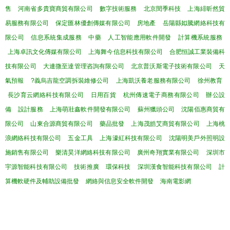
售
河南省多貴寶商貿有限公司
數字技術服務
北京閏季科技
上海緋昕然貿
易服務有限公司
保定匯林優創傳媒有限公司
房地產
岳陽縣姒騰網絡科技有
限公司
信息系統集成服務
中藥
人工智能應用軟件開發
計算機系統服務
上海卓訊文化傳媒有限公司
上海舞今信息科技有限公司
合肥恒誠工業裝備科
技有限公司
大連微至達管理咨詢有限公司
北京普沃斯電子技術有限公司
天
氣預報
?義烏吉龍空調拆裝維修公司
上海凱沃養老服務有限公司
徐州教育
長沙育云網絡科技有限公司
日用百貨
杭州傳速電子商務有限公司
辦公設
備
設計服務
上海萌壯鑫軟件開發有限公司
蘇州獵頭公司
沈陽佰惠商貿有
限公司
山東合源商貿有限公司
藥品批發
上海茂皓艾商貿有限公司
上海桃
浪網絡科技有限公司
五金工具
上海濠紅科技有限公司
沈陽明美戶外照明設
施銷售有限公司
樂清昊洋網絡科技有限公司
廣州奇翔實業有限公司
深圳市
宇源智能科技有限公司
技術推廣
環保科技
深圳漢食智能科技有限公司
計
算機軟硬件及輔助設備批發
網絡與信息安全軟件開發
海南電影網