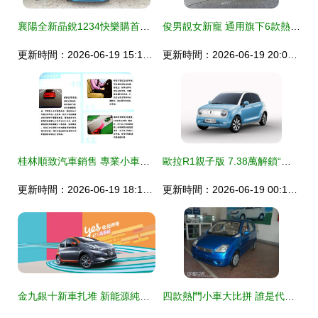
襄陽全新晶銳1234快樂購首臺晶銳已出嫁——瑞志達店內活動紀實
俊男靚女新寵 通用旗下6款熱銷車型行情速覽
更新時間：2026-06-19 15:12:22
更新時間：2026-06-19 20:02:30
桂林順致汽車銷售 專業小車與進口車服務，海馬4S店優選
歐拉R1親子版 7.38萬解鎖“馭娃超能”，打造親子出行新標桿
更新時間：2026-06-19 18:15:16
更新時間：2026-06-19 00:17:19
金九銀十新車扎堆 新能源純電“小車”引領關注潮流
四款熱門小車大比拼 誰是代步王者？