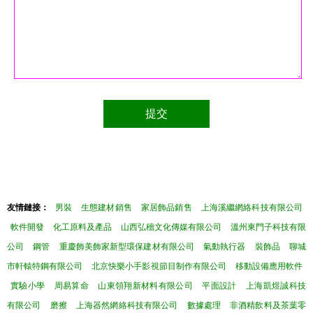
友情鏈接：
男裝
生態建材銷售
家居飾品銷售
上海溪繼網絡科技有限公司
軟件開發
化工原料及產品
山西弘穡文化傳媒有限公司
溫州東門子科技有限
公司
鋼管
重慶飾美飾家新型環保建材有限公司
氣動執行器
裝飾品
聊城
市軒轅特鋼有限公司
北京快樂小手影視節目制作有限公司
移動設備應用軟件
實驗小學
周易算命
山東領翔新材料有限公司
平面設計
上海凱煜誠科技
有限公司
磨擦
上海器然網絡科技有限公司
數據處理
非酒精飲料及茶葉零